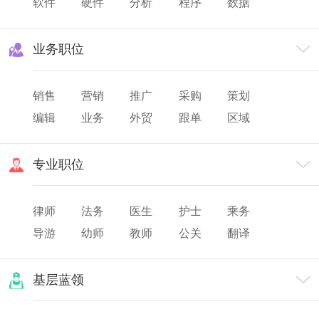
软件
硬件
分析
程序
数据
网页
研发
业务职位
销售
营销
推广
采购
策划
编辑
业务
外贸
跟单
区域
渠道
市场
专业职位
律师
法务
医生
护士
乘务
导游
幼师
教师
公关
翻译
美发
化妆
票务
摄影/摄像
基层蓝领