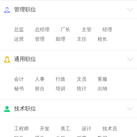
管理职位
总监
总经理
厂长
主管
经理
运营
管理
助理
主任
校长
院长
园长
主设
通用职位
会计
人事
行政
文员
客服
秘书
前台
培训
统计
出纳
审计
财务
薪酬
人力资源
技术职位
工程师
开发
美工
设计
技术员