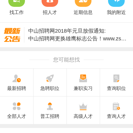
找工作
招人才
近期信息
我的附近
中山招聘网2018年元旦放假通知:
中山招聘网更换雄鹰标志公告！www.zszpw.cn
关于雄鹰中山招聘网2017年国庆节、中秋节放假的通知_zszpw.cn
如果快速到我们网站-中山招聘网雄鹰zszpw.cn
您可能想找
中山招聘网正式开通手机版 wap.zszpw.cn
中山招聘网改版公告！www.zszpw.cn [原创]
2021年中山招聘网（求职招聘宝）国庆放假通知
中山招聘网2021年清明放假时间安排
最新招聘
急聘职位
兼职实习
查询职位
中山招聘网2020年春节放假安排
中山招聘网2018年清明节放假通知
全部人才
普工招聘
高级人才
查询人才