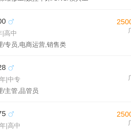
00
250
年|高中
/专员,电商运营,销售类
28
1年|中专
/主管,品管员
75
250
1年|高中