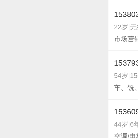
15380
22岁|
市场营销
15379
54岁|1
车、铣
15360
44岁|6
空调/电