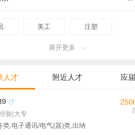
员
美工
注塑
展开更多
新人才
附近人才
应
39
250
无经验|大专
类,电子通讯/电气(器)类,出纳