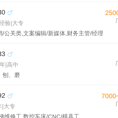
30
250
无经验|大专
/公关类,文案编辑/新媒体,财务主管/经理
33
5年|高中
、刨、磨
92
7000
年|大专
梯维修工,数控车床/CNC/模具工