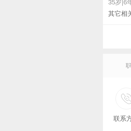
35岁|6
其它相
联系