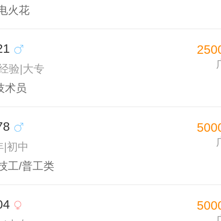
/电火花
21
250
无经验|大专
技术员
78
500
年|初中
技工/普工类
04
500