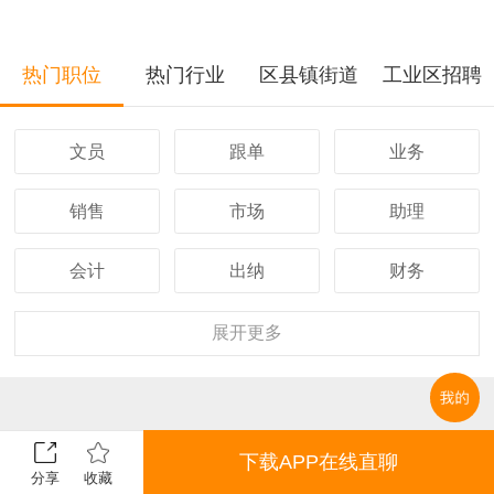
热门职位
热门行业
区县镇街道
工业区招聘
文员
跟单
业务
销售
市场
助理
会计
出纳
财务
客服
行政
人事
展开
更多
经理
主管
采购
设计
技术
司机
下载APP在线直聊
分享
收藏