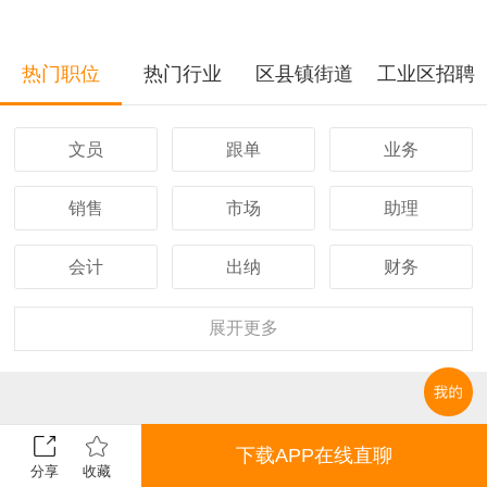
热门职位
热门行业
区县镇街道
工业区招聘
文员
跟单
业务
销售
市场
助理
会计
出纳
财务
客服
行政
人事
展开
更多
经理
主管
采购
设计
技术
司机
下载APP在线直聊
分享
收藏