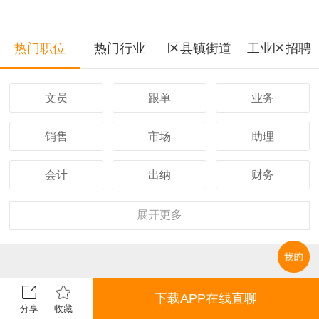
热门职位
热门行业
区县镇街道
工业区招聘
文员
跟单
业务
销售
市场
助理
会计
出纳
财务
客服
行政
人事
展开
更多
经理
主管
采购
设计
技术
司机
下载APP在线直聊
分享
收藏