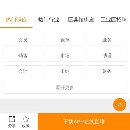
热门职位
热门行业
区县镇街道
工业区招聘
文员
跟单
业务
销售
市场
助理
会计
出纳
财务
客服
行政
人事
展开
更多
经理
主管
采购
设计
技术
司机
下载APP在线直聊
分享
收藏