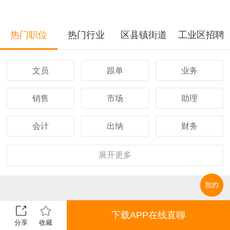
热门职位
热门行业
区县镇街道
工业区招聘
文员
跟单
业务
销售
市场
助理
会计
出纳
财务
客服
行政
人事
展开
更多
经理
主管
采购
设计
技术
司机
下载APP在线直聊
分享
收藏