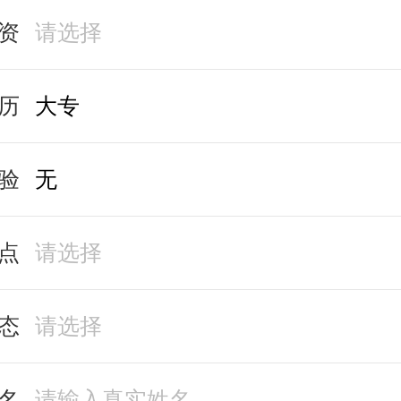
资
历
验
点
态
名